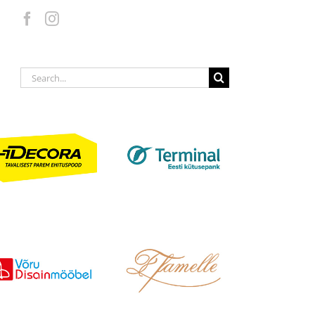
Search
for: