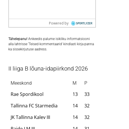
Tähelepanu!
Ankeedis palume isikliku informatsiooni
alla lahtrisse ‘Teised kommentaarid’ kindlasti kirja panna
ka sissekirjutuse aadress.
II liiga B lõuna-idapiirkond 2026
Meeskond
M
P
Rae Spordikool
13
33
Tallinna FC Starmedia
14
32
JK Tallinna Kalev III
14
32
Paide LM III
14
31