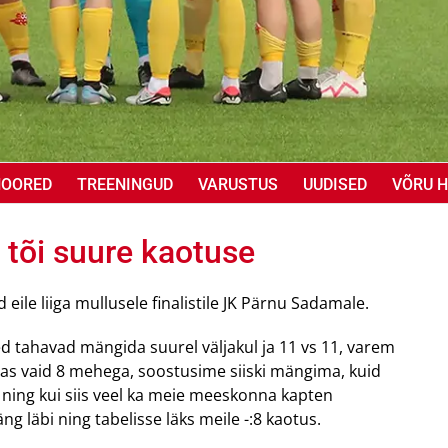
NOORED
TREENINGUD
VARUSTUS
UUDISED
VÕRU H
tõi suure kaotuse
ile liiga mullusele finalistile JK Pärnu Sadamale.
d tahavad mängida suurel väljakul ja 11 vs 11, varem
äljas vaid 8 mehega, soostusime siiski mängima, kuid
 ning kui siis veel ka meie meeskonna kapten
ng läbi ning tabelisse läks meile -:8 kaotus.