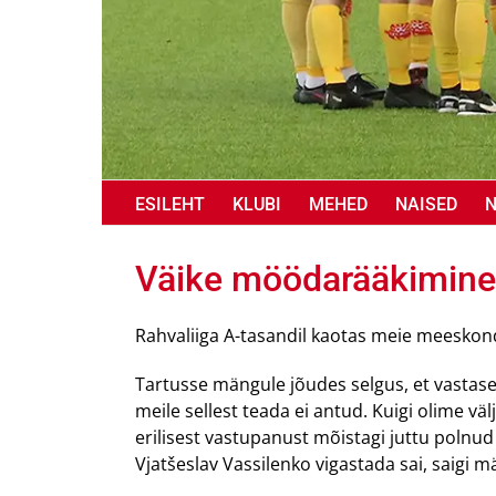
ESILEHT
KLUBI
MEHED
NAISED
Väike möödarääkimine 
Rahvaliiga A-tasandil kaotas meie meeskond e
Tartusse mängule jõudes selgus, et vastase
meile sellest teada ei antud. Kuigi olime v
erilisest vastupanust mõistagi juttu polnud
Vjatšeslav Vassilenko vigastada sai, saigi mä