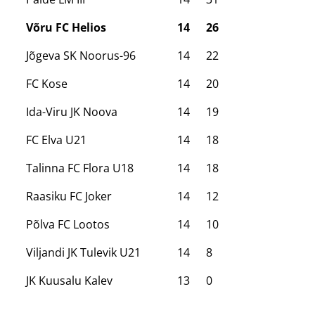
Võru FC Helios
14
26
Jõgeva SK Noorus-96
14
22
FC Kose
14
20
Ida-Viru JK Noova
14
19
FC Elva U21
14
18
Talinna FC Flora U18
14
18
Raasiku FC Joker
14
12
Põlva FC Lootos
14
10
Viljandi JK Tulevik U21
14
8
JK Kuusalu Kalev
13
0