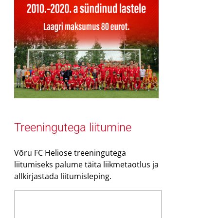
Treeningutega liitumine
Võru FC Heliose treeningutega
liitumiseks palume täita liikmetaotlus ja
allkirjastada liitumisleping.