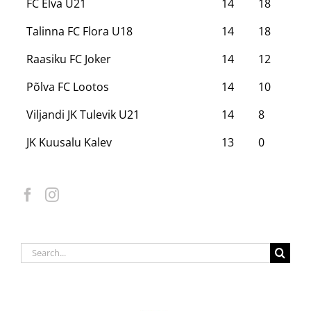
FC Elva U21
14
18
Talinna FC Flora U18
14
18
Raasiku FC Joker
14
12
Põlva FC Lootos
14
10
Viljandi JK Tulevik U21
14
8
JK Kuusalu Kalev
13
0
Search
for: