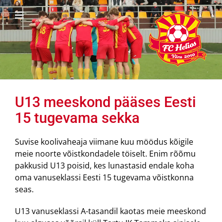
Skip
to
content
U13 meeskond pääses Eesti
15 tugevama sekka
Suvise koolivaheaja viimane kuu möödus kõigile
meie noorte võistkondadele töiselt. Enim rõõmu
pakkusid U13 poisid, kes lunastasid endale koha
oma vanuseklassi Eesti 15 tugevama võistkonna
seas.
U13 vanuseklassi A-tasandil kaotas meie meeskond