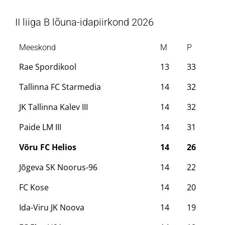
II liiga B lõuna-idapiirkond 2026
Meeskond
M
P
Rae Spordikool
13
33
Tallinna FC Starmedia
14
32
JK Tallinna Kalev III
14
32
Paide LM III
14
31
Võru FC Helios
14
26
Jõgeva SK Noorus-96
14
22
FC Kose
14
20
Ida-Viru JK Noova
14
19