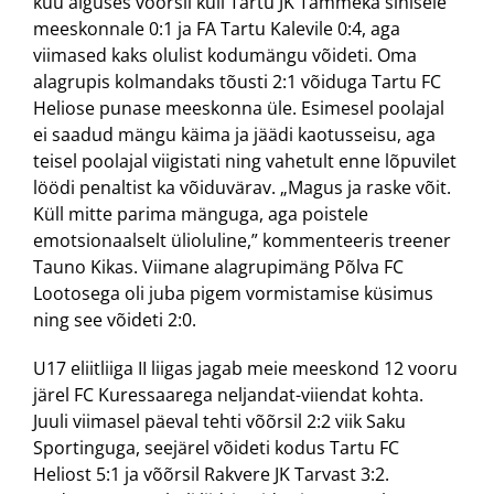
kuu alguses võõrsil küll Tartu JK Tammeka sinisele
meeskonnale 0:1 ja FA Tartu Kalevile 0:4, aga
viimased kaks olulist kodumängu võideti. Oma
alagrupis kolmandaks tõusti 2:1 võiduga Tartu FC
Heliose punase meeskonna üle. Esimesel poolajal
ei saadud mängu käima ja jäädi kaotusseisu, aga
teisel poolajal viigistati ning vahetult enne lõpuvilet
löödi penaltist ka võiduvärav. „Magus ja raske võit.
Küll mitte parima mänguga, aga poistele
emotsionaalselt ülioluline,” kommenteeris treener
Tauno Kikas. Viimane alagrupimäng Põlva FC
Lootosega oli juba pigem vormistamise küsimus
ning see võideti 2:0.
U17 eliitliiga II liigas jagab meie meeskond 12 vooru
järel FC Kuressaarega neljandat-viiendat kohta.
Juuli viimasel päeval tehti võõrsil 2:2 viik Saku
Sportinguga, seejärel võideti kodus Tartu FC
Heliost 5:1 ja võõrsil Rakvere JK Tarvast 3:2.