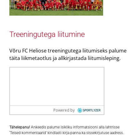
Treeningutega liitumine
Võru FC Heliose treeningutega liitumiseks palume
täita liikmetaotlus ja allkirjastada liitumisleping.
Tähelepanu!
Ankeedis palume isikliku informatsiooni alla lahtrisse
‘Teised kommentaarid’ kindlasti kirja panna ka sissekirjutuse aadress.