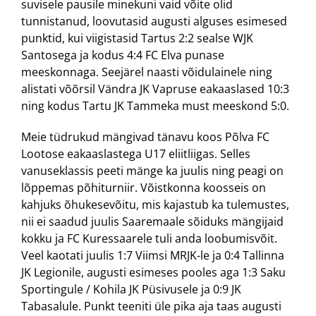
suvisele pausile minekuni vaid võite olid
tunnistanud, loovutasid augusti alguses esimesed
punktid, kui viigistasid Tartus 2:2 sealse WJK
Santosega ja kodus 4:4 FC Elva punase
meeskonnaga. Seejärel naasti võidulainele ning
alistati võõrsil Vändra JK Vapruse eakaaslased 10:3
ning kodus Tartu JK Tammeka must meeskond 5:0.
Meie tüdrukud mängivad tänavu koos Põlva FC
Lootose eakaaslastega U17 eliitliigas. Selles
vanuseklassis peeti mänge ka juulis ning peagi on
lõppemas põhiturniir. Võistkonna koosseis on
kahjuks õhukesevõitu, mis kajastub ka tulemustes,
nii ei saadud juulis Saaremaale sõiduks mängijaid
kokku ja FC Kuressaarele tuli anda loobumisvõit.
Veel kaotati juulis 1:7 Viimsi MRJK-le ja 0:4 Tallinna
JK Legionile, augusti esimeses pooles aga 1:3 Saku
Sportingule / Kohila JK Püsivusele ja 0:9 JK
Tabasalule. Punkt teeniti üle pika aja taas augusti