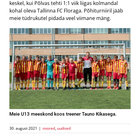
keskel, kui Põlvas tehti 1:1 viik liigas kolmandal
kohal oleva Tallinna FC Floraga. Põhiturniiril jääb
meie tüdrukutel pidada veel viimane mäng.
Meie U13 meeskond koos treener Tauno Kikasega.
30. august 2021
|
noored
,
uudised