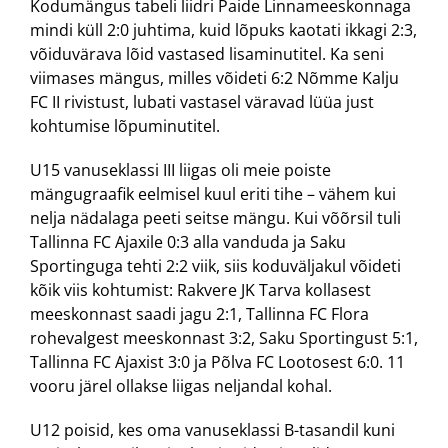
Kodumängus tabeli liidri Paide Linnameeskonnaga
mindi küll 2:0 juhtima, kuid lõpuks kaotati ikkagi 2:3,
võiduvärava lõid vastased lisaminutitel. Ka seni
viimases mängus, milles võideti 6:2 Nõmme Kalju
FC II rivistust, lubati vastasel väravad lüüa just
kohtumise lõpuminutitel.
U15 vanuseklassi III liigas oli meie poiste
mängugraafik eelmisel kuul eriti tihe – vähem kui
nelja nädalaga peeti seitse mängu. Kui võõrsil tuli
Tallinna FC Ajaxile 0:3 alla vanduda ja Saku
Sportinguga tehti 2:2 viik, siis koduväljakul võideti
kõik viis kohtumist: Rakvere JK Tarva kollasest
meeskonnast saadi jagu 2:1, Tallinna FC Flora
rohevalgest meeskonnast 3:2, Saku Sportingust 5:1,
Tallinna FC Ajaxist 3:0 ja Põlva FC Lootosest 6:0. 11
vooru järel ollakse liigas neljandal kohal.
U12 poisid, kes oma vanuseklassi B-tasandil kuni