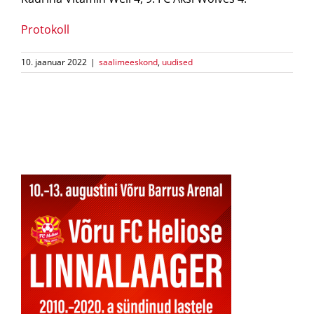
Protokoll
10. jaanuar 2022
|
saalimeeskond
,
uudised