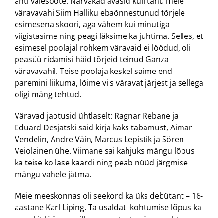
anti valesööte. Narvakad avasid küll tänu meie
väravavahi Siim Halliku ebaõnnestunud tõrjele
esimesena skoori, aga vähem kui minutiga
viigistasime ning peagi läksime ka juhtima. Selles, et
esimesel poolajal rohkem väravaid ei löödud, oli
peasüü ridamisi häid tõrjeid teinud Ganza
väravavahil. Teise poolaja keskel saime end
paremini liikuma, lõime viis väravat järjest ja sellega
oligi mäng tehtud.
Väravad jaotusid ühtlaselt: Ragnar Rebane ja
Eduard Desjatski said kirja kaks tabamust, Aimar
Vendelin, Andre Väin, Marcus Lepistik ja Sören
Veiolainen ühe. Viimane sai kahjuks mängu lõpus
ka teise kollase kaardi ning peab nüüd järgmise
mängu vahele jätma.
Meie meeskonnas oli seekord ka üks debütant – 16-
aastane Karl Liping. Ta usaldati kohtumise lõpus ka