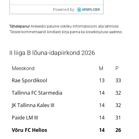
Tähelepanu!
Ankeedis palume isikliku informatsiooni alla lahtrisse
‘Teised kommentaarid’ kindlasti kirja panna ka sissekirjutuse aadress.
II liiga B lõuna-idapiirkond 2026
Meeskond
M
P
Rae Spordikool
13
33
Tallinna FC Starmedia
14
32
JK Tallinna Kalev III
14
32
Paide LM III
14
31
Võru FC Helios
14
26