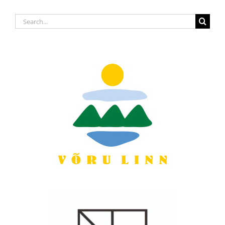
Search
for: