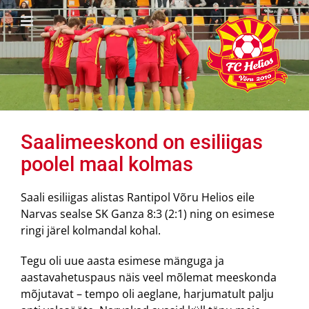
Skip
to
content
Saalimeeskond on esiliigas
poolel maal kolmas
Saali esiliigas alistas Rantipol Võru Helios eile
Narvas sealse SK Ganza 8:3 (2:1) ning on esimese
ringi järel kolmandal kohal.
Tegu oli uue aasta esimese mänguga ja
aastavahetuspaus näis veel mõlemat meeskonda
mõjutavat – tempo oli aeglane, harjumatult palju