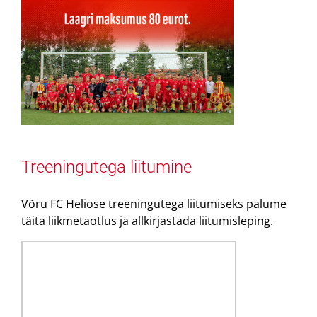
Treeningutega liitumine
Võru FC Heliose treeningutega liitumiseks palume
täita liikmetaotlus ja allkirjastada liitumisleping.