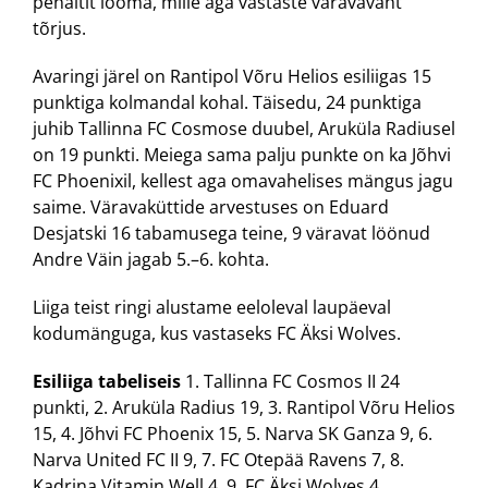
penaltit lööma, mille aga vastaste väravavaht
tõrjus.
Avaringi järel on Rantipol Võru Helios esiliigas 15
punktiga kolmandal kohal. Täisedu, 24 punktiga
juhib Tallinna FC Cosmose duubel, Aruküla Radiusel
on 19 punkti. Meiega sama palju punkte on ka Jõhvi
FC Phoenixil, kellest aga omavahelises mängus jagu
saime. Väravaküttide arvestuses on Eduard
Desjatski 16 tabamusega teine, 9 väravat löönud
Andre Väin jagab 5.–6. kohta.
Liiga teist ringi alustame eeloleval laupäeval
kodumänguga, kus vastaseks FC Äksi Wolves.
Esiliiga tabeliseis
1. Tallinna FC Cosmos II 24
punkti, 2. Aruküla Radius 19, 3. Rantipol Võru Helios
15, 4. Jõhvi FC Phoenix 15, 5. Narva SK Ganza 9, 6.
Narva United FC II 9, 7. FC Otepää Ravens 7, 8.
Kadrina Vitamin Well 4, 9. FC Äksi Wolves 4.