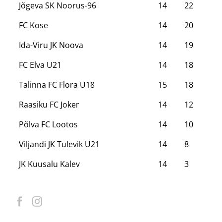
Jõgeva SK Noorus-96
14
22
FC Kose
14
20
Ida-Viru JK Noova
14
19
FC Elva U21
14
18
Talinna FC Flora U18
15
18
Raasiku FC Joker
14
12
Põlva FC Lootos
14
10
Viljandi JK Tulevik U21
14
8
JK Kuusalu Kalev
14
3