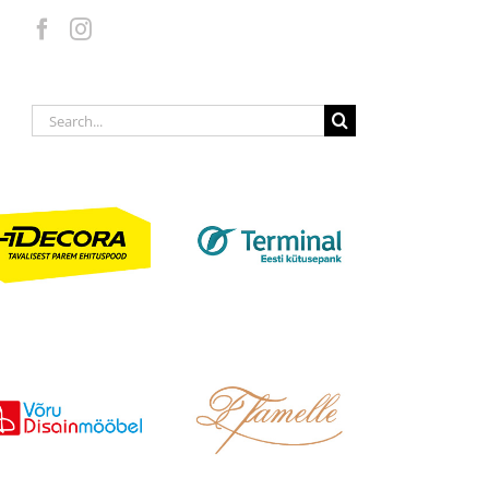
Search
for: