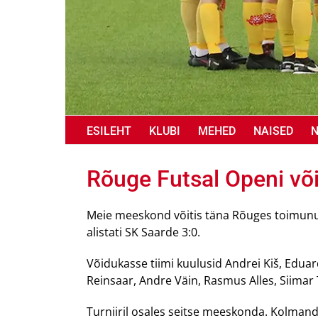
ESILEHT
KLUBI
MEHED
NAISED
Rõuge Futsal Openi võ
Meie meeskond võitis täna Rõuges toimunud 
alistati SK Saarde 3:0.
Võidukasse tiimi kuulusid Andrei Kiš, Eduar
Reinsaar, Andre Väin, Rasmus Alles, Siimar
Turniiril osales seitse meeskonda. Kolmanda