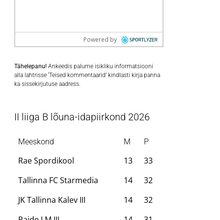
Tähelepanu!
Ankeedis palume isikliku informatsiooni
alla lahtrisse ‘Teised kommentaarid’ kindlasti kirja panna
ka sissekirjutuse aadress.
II liiga B lõuna-idapiirkond 2026
Meeskond
M
P
Rae Spordikool
13
33
Tallinna FC Starmedia
14
32
JK Tallinna Kalev III
14
32
Paide LM III
14
31