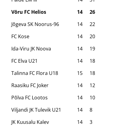
Võru FC Helios
14
26
Jõgeva SK Noorus-96
14
22
FC Kose
14
20
Ida-Viru JK Noova
14
19
FC Elva U21
14
18
Talinna FC Flora U18
15
18
Raasiku FC Joker
14
12
Põlva FC Lootos
14
10
Viljandi JK Tulevik U21
14
8
JK Kuusalu Kalev
14
3