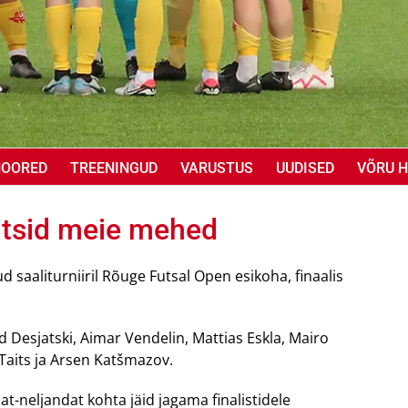
NOORED
TREENINGUD
VARUSTUS
UUDISED
VÕRU H
itsid meie mehed
saaliturniiril Rõuge Futsal Open esikoha, finaalis
d Desjatski, Aimar Vendelin, Mattias Eskla, Mairo
 Taits ja Arsen Katšmazov.
t-neljandat kohta jäid jagama finalistidele