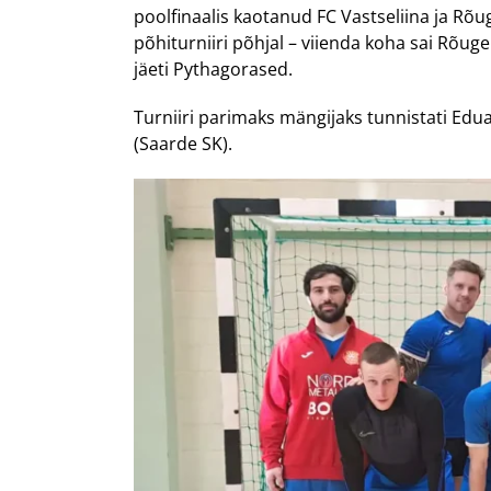
poolfinaalis kaotanud FC Vastseliina ja R
põhiturniiri põhjal – viienda koha sai Rõuge
jäeti Pythagorased.
Turniiri parimaks mängijaks tunnistati Edua
(Saarde SK).