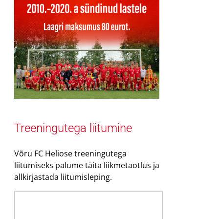
Treeningutega liitumine
Võru FC Heliose treeningutega
liitumiseks palume täita liikmetaotlus ja
allkirjastada liitumisleping.