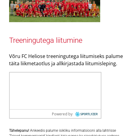
Treeningutega liitumine
Võru FC Heliose treeningutega liitumiseks palume
täita liikmetaotlus ja allkirjastada liitumisleping.
Tähelepanu!
Ankeedis palume isikliku informatsiooni alla lahtrisse
‘Teised kommentaarid’ kindlasti kirja panna ka sissekirjutuse aadress.