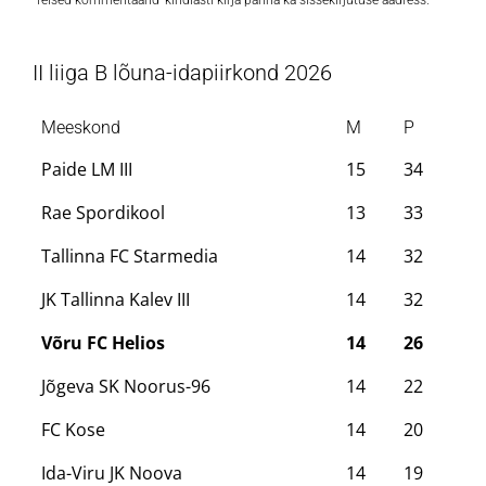
II liiga B lõuna-idapiirkond 2026
Meeskond
M
P
Paide LM III
15
34
Rae Spordikool
13
33
Tallinna FC Starmedia
14
32
JK Tallinna Kalev III
14
32
Võru FC Helios
14
26
Jõgeva SK Noorus-96
14
22
FC Kose
14
20
Ida-Viru JK Noova
14
19