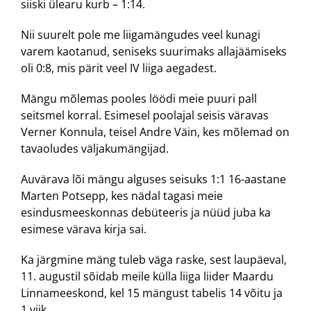
siiski ülearu kurb – 1:14.
Nii suurelt pole me liigamängudes veel kunagi
varem kaotanud, seniseks suurimaks allajäämiseks
oli 0:8, mis pärit veel IV liiga aegadest.
Mängu mõlemas pooles löödi meie puuri pall
seitsmel korral. Esimesel poolajal seisis väravas
Verner Konnula, teisel Andre Väin, kes mõlemad on
tavaoludes väljakumängijad.
Auvärava lõi mängu alguses seisuks 1:1 16-aastane
Marten Potsepp, kes nädal tagasi meie
esindusmeeskonnas debüteeris ja nüüd juba ka
esimese värava kirja sai.
Ka järgmine mäng tuleb väga raske, sest laupäeval,
11. augustil sõidab meile külla liiga liider Maardu
Linnameeskond, kel 15 mängust tabelis 14 võitu ja
1 viik.