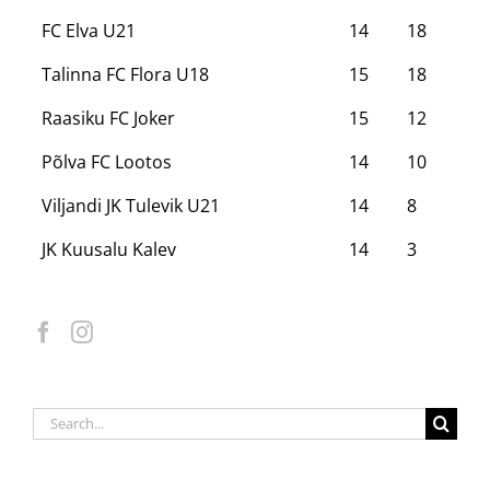
FC Elva U21
14
18
Talinna FC Flora U18
15
18
Raasiku FC Joker
15
12
Põlva FC Lootos
14
10
Viljandi JK Tulevik U21
14
8
JK Kuusalu Kalev
14
3
Search
for: