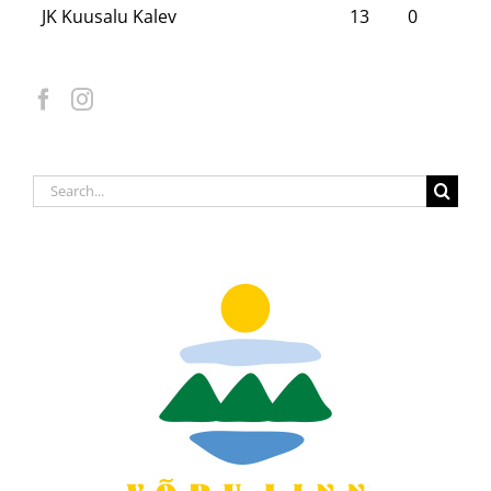
JK Kuusalu Kalev
13
0
Search
for: