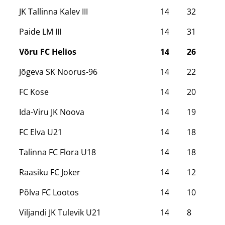
JK Tallinna Kalev III
14
32
Paide LM III
14
31
Võru FC Helios
14
26
Jõgeva SK Noorus-96
14
22
FC Kose
14
20
Ida-Viru JK Noova
14
19
FC Elva U21
14
18
Talinna FC Flora U18
14
18
Raasiku FC Joker
14
12
Põlva FC Lootos
14
10
Viljandi JK Tulevik U21
14
8