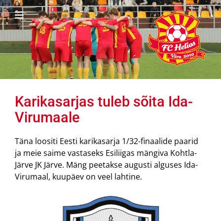
Skip
to
content
Karikasarjas tuleb sõita Ida-
Virumaale
Täna loositi Eesti karikasarja 1/32-finaalide paarid
ja meie saime vastaseks Esiliigas mängiva Kohtla-
Järve JK Järve. Mäng peetakse augusti alguses Ida-
Virumaal, kuupäev on veel lahtine.