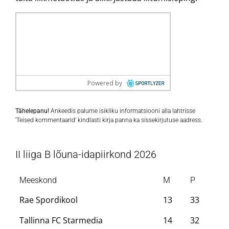
Tähelepanu!
Ankeedis palume isikliku informatsiooni alla lahtrisse
‘Teised kommentaarid’ kindlasti kirja panna ka sissekirjutuse aadress.
II liiga B lõuna-idapiirkond 2026
Meeskond
M
P
Rae Spordikool
13
33
Tallinna FC Starmedia
14
32