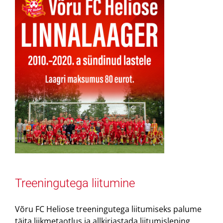
Treeningutega liitumine
Võru FC Heliose treeningutega liitumiseks palume
täita liikmetaotlus ja allkirjastada liitumisleping.