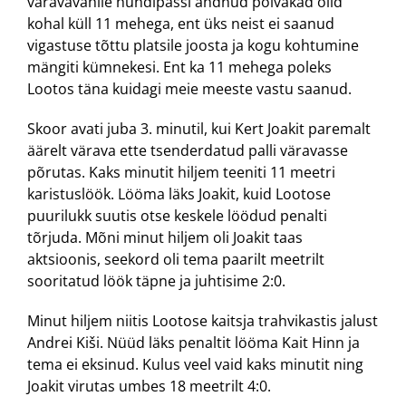
väravavahile hundipassi andnud põlvakad olid
kohal küll 11 mehega, ent üks neist ei saanud
vigastuse tõttu platsile joosta ja kogu kohtumine
mängiti kümnekesi. Ent ka 11 mehega poleks
Lootos täna kuidagi meie meeste vastu saanud.
Skoor avati juba 3. minutil, kui Kert Joakit paremalt
äärelt värava ette tsenderdatud palli väravasse
põrutas. Kaks minutit hiljem teeniti 11 meetri
karistuslöök. Lööma läks Joakit, kuid Lootose
puurilukk suutis otse keskele löödud penalti
tõrjuda. Mõni minut hiljem oli Joakit taas
aktsioonis, seekord oli tema paarilt meetrilt
sooritatud löök täpne ja juhtisime 2:0.
Minut hiljem niitis Lootose kaitsja trahvikastis jalust
Andrei Kiši. Nüüd läks penaltit lööma Kait Hinn ja
tema ei eksinud. Kulus veel vaid kaks minutit ning
Joakit virutas umbes 18 meetrilt 4:0.