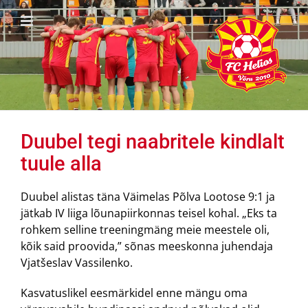
Skip
to
content
Duubel tegi naabritele kindlalt
tuule alla
Duubel alistas täna Väimelas Põlva Lootose 9:1 ja
jätkab IV liiga lõunapiirkonnas teisel kohal. „Eks ta
rohkem selline treeningmäng meie meestele oli,
kõik said proovida,” sõnas meeskonna juhendaja
Vjatšeslav Vassilenko.
Kasvatuslikel eesmärkidel enne mängu oma