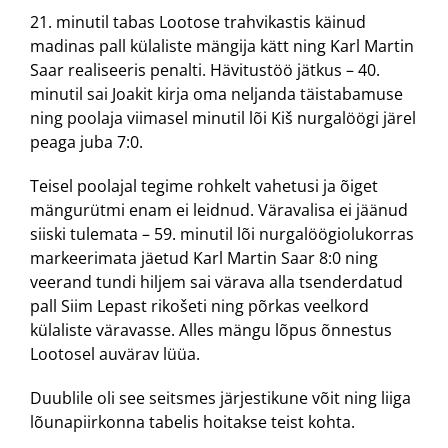
21. minutil tabas Lootose trahvikastis käinud
madinas pall külaliste mängija kätt ning Karl Martin
Saar realiseeris penalti. Hävitustöö jätkus – 40.
minutil sai Joakit kirja oma neljanda täistabamuse
ning poolaja viimasel minutil lõi Kiš nurgalöögi järel
peaga juba 7:0.
Teisel poolajal tegime rohkelt vahetusi ja õiget
mängurütmi enam ei leidnud. Väravalisa ei jäänud
siiski tulemata – 59. minutil lõi nurgalöögiolukorras
markeerimata jäetud Karl Martin Saar 8:0 ning
veerand tundi hiljem sai värava alla tsenderdatud
pall Siim Lepast rikošeti ning põrkas veelkord
külaliste väravasse. Alles mängu lõpus õnnestus
Lootosel auvärav lüüa.
Duublile oli see seitsmes järjestikune võit ning liiga
lõunapiirkonna tabelis hoitakse teist kohta.