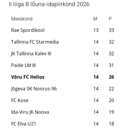
II liiga B lõuna-idapiirkond 2026
Meeskond
M
P
Rae Spordikool
13
33
Tallinna FC Starmedia
14
32
JK Tallinna Kalev III
14
32
Paide LM III
14
31
Võru FC Helios
14
26
Jõgeva SK Noorus-96
14
22
FC Kose
14
20
Ida-Viru JK Noova
14
19
FC Elva U21
14
18