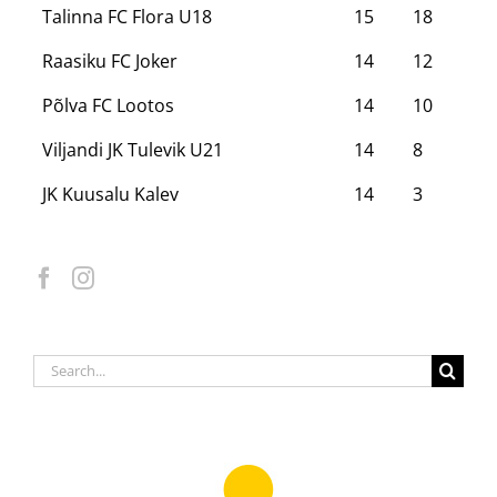
Talinna FC Flora U18
15
18
Raasiku FC Joker
14
12
Põlva FC Lootos
14
10
Viljandi JK Tulevik U21
14
8
JK Kuusalu Kalev
14
3
Search
for: