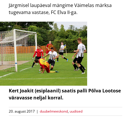
Järgmisel laupäeval mängime Väimelas märksa
tugevama vastase, FC Elva II-ga.
Kert Joakit (esiplaanil) saatis palli Põlva Lootose
väravasse neljal korral.
20. august 2017
|
duubelmeeskond
,
uudised