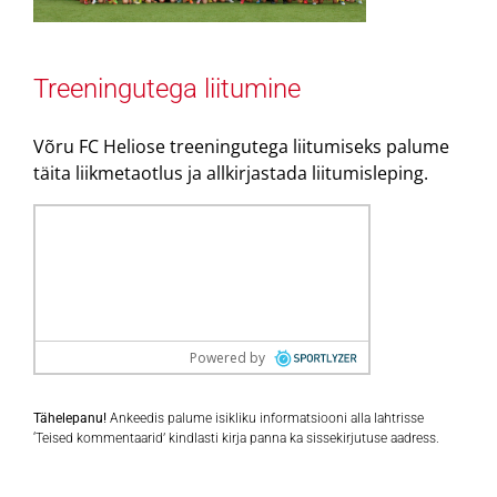
Treeningutega liitumine
Võru FC Heliose treeningutega liitumiseks palume
täita liikmetaotlus ja allkirjastada liitumisleping.
Tähelepanu!
Ankeedis palume isikliku informatsiooni alla lahtrisse
‘Teised kommentaarid’ kindlasti kirja panna ka sissekirjutuse aadress.